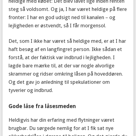
heldige med købet: Det blev lavet lige inden renten
steg så voldsomt. Og ja, I har været heldige på flere
fronter: I har en god udsigt ned til kanalen – og
lejligheden er østvendt, så I får morgensol.
Det, som I ikke har været så heldige med, er at I har
haft besøg af en langfingret person. Ikke sådan et
forstå, at der faktisk var indbrud i lejligheden. I
lagde bare mærke til, at der var nogle alvorlige
skrammer og ridser omkring låsen på hoveddøren.
Og det gav jo anledning til spekulationer om
tyverier og indbrud.
Gode låse fra låsesmeden
Heldigvis har din erfaring med flytninger været
brugbar. Du sørgede nemlig for at I fik sat nye