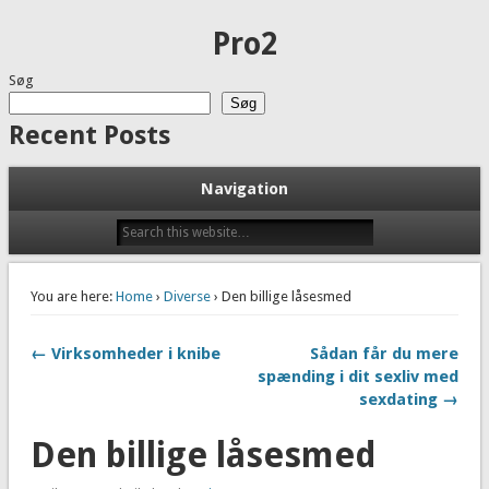
Pro2
Søg
Søg
Recent Posts
Navigation
Introduktion til BITZ hos Hvidevareshoppen.dk
Ret til patient erstatning
Bobleplast – genialt på flere fronter
Husk at vedligeholde din træterrasse – ellers holder den ikke
You are here:
Home
›
Diverse
› Den billige låsesmed
Hvorfor kvalitets murerarbejde er afgørende
← Virksomheder i knibe
Sådan får du mere
Recent Comments
spænding i dit sexliv med
sexdating →
Der er ingen kommentarer at vise.
Den billige låsesmed