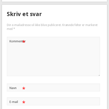
Skriv et svar
Din e-mailadresse vil ikke blive publiceret.
Krævede felter er markeret
med
*
*
Kommentar
*
Navn
*
E-mail