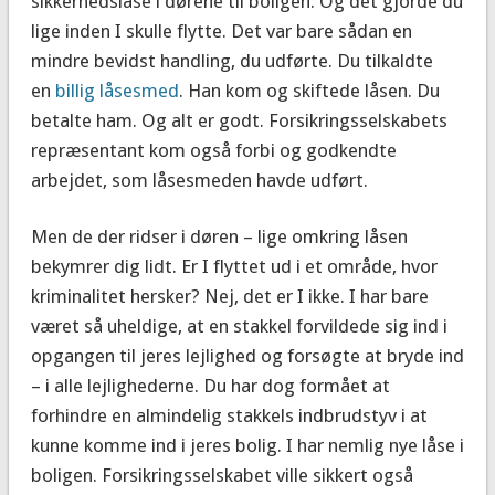
sikkerhedslåse i dørene til boligen. Og det gjorde du
lige inden I skulle flytte. Det var bare sådan en
mindre bevidst handling, du udførte. Du tilkaldte
en
billig låsesmed
. Han kom og skiftede låsen. Du
betalte ham. Og alt er godt. Forsikringsselskabets
repræsentant kom også forbi og godkendte
arbejdet, som låsesmeden havde udført.
Men de der ridser i døren – lige omkring låsen
bekymrer dig lidt. Er I flyttet ud i et område, hvor
kriminalitet hersker? Nej, det er I ikke. I har bare
været så uheldige, at en stakkel forvildede sig ind i
opgangen til jeres lejlighed og forsøgte at bryde ind
– i alle lejlighederne. Du har dog formået at
forhindre en almindelig stakkels indbrudstyv i at
kunne komme ind i jeres bolig. I har nemlig nye låse i
boligen. Forsikringsselskabet ville sikkert også